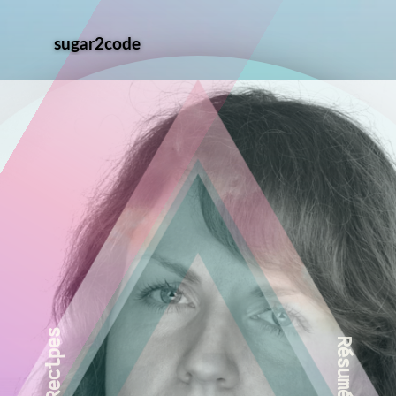
sugar2code
Recipes
Résumé